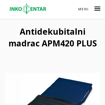
Centrala Zadar:
0800 805 807
| Prodavaonica Split:
+385 21 485 166
MENI
Antidekubitalni
madrac APM420 PLUS