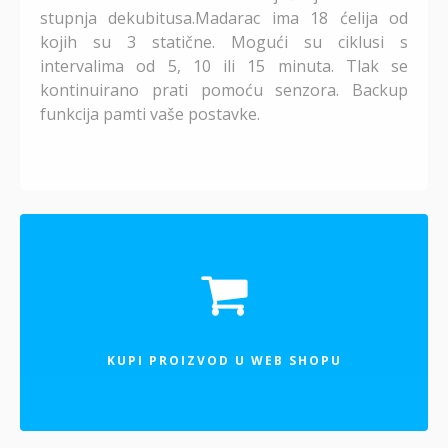
stupnja dekubitusa.Madarac ima 18 ćelija od
kojih su 3 statične. Mogući su ciklusi s
intervalima od 5, 10 ili 15 minuta. Tlak se
kontinuirano prati pomoću senzora. Backup
funkcija pamti vaše postavke.
KUPI PROIZVOD U WEB SHOPU