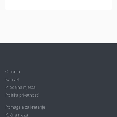
O nama
Kontakt
Prodajna mjesta
Politika privatnosti
Pomagala za kretanje
Kućna njega