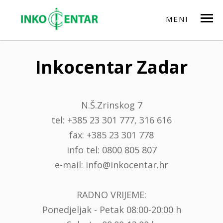
Centrala Zadar:
0800 805 807
| Prodavaonica Split:
+385 21 485 166
MENI
Inkocentar Zadar
N.Š.Zrinskog 7
tel: +385 23 301 777, 316 616
fax: +385 23 301 778
info tel: 0800 805 807
e-mail: info@inkocentar.hr
RADNO VRIJEME:
Ponedjeljak - Petak 08:00-20:00 h